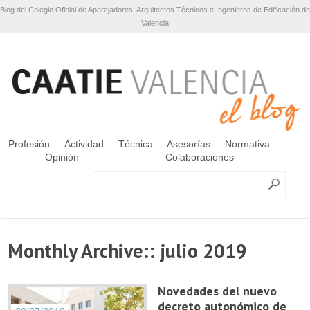
Blog del Colegio Oficial de Aparejadores, Arquitectos Técnicos e Ingenieros de Edificación de
Valencia
Profesión
Actividad
Técnica
Asesorías
Normativa
Opinión
Colaboraciones
Monthly Archive::
julio 2019
Novedades del nuevo
decreto autonómico de