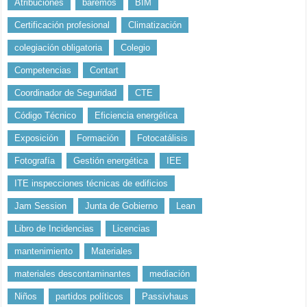
Atribuciones
baremos
BIM
Certificación profesional
Climatización
colegiación obligatoria
Colegio
Competencias
Contart
Coordinador de Seguridad
CTE
Código Técnico
Eficiencia energética
Exposición
Formación
Fotocatálisis
Fotografía
Gestión energética
IEE
ITE inspecciones técnicas de edificios
Jam Session
Junta de Gobierno
Lean
Libro de Incidencias
Licencias
mantenimiento
Materiales
materiales descontaminantes
mediación
Niños
partidos políticos
Passivhaus