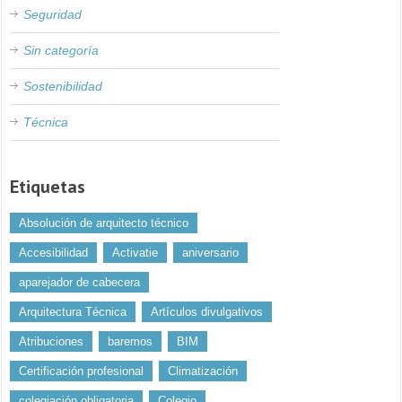
Seguridad
Sin categoría
Sostenibilidad
Técnica
Etiquetas
Absolución de arquitecto técnico
Accesibilidad
Activatie
aniversario
aparejador de cabecera
Arquitectura Técnica
Artículos divulgativos
Atribuciones
baremos
BIM
Certificación profesional
Climatización
colegiación obligatoria
Colegio