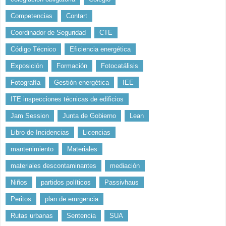
Competencias
Contart
Coordinador de Seguridad
CTE
Código Técnico
Eficiencia energética
Exposición
Formación
Fotocatálisis
Fotografía
Gestión energética
IEE
ITE inspecciones técnicas de edificios
Jam Session
Junta de Gobierno
Lean
Libro de Incidencias
Licencias
mantenimiento
Materiales
materiales descontaminantes
mediación
Niños
partidos políticos
Passivhaus
Peritos
plan de emrgencia
Rutas urbanas
Sentencia
SUA