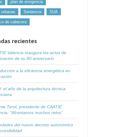
os
plan de emrgencia
 urbanas
Sentencia
SUA
co de cabecera
adas recientes
IE Valencia inaugura los actos de
bración de su 80 aniversario
oducción a la eficiencia energética en
icación
: el año de la arquitectura técnica
nciana
nte Terol, presidente de CAATIE
ncia: “Afrontamos muchos retos”
dades del nuevo decreto autonómico
ccesibilidad