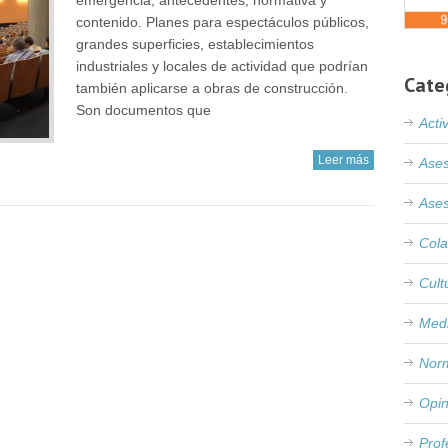
emergencia, antecedentes, normativa y
contenido. Planes para espectáculos públicos,
grandes superficies, establecimientos
industriales y locales de actividad que podrían
Cate
también aplicarse a obras de construcción.
Son documentos que
Acti
Leer más
Ases
Ases
Cola
Cult
Med
Nor
Opin
Prof