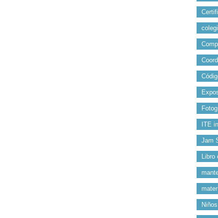
Certif
colegi
Comp
Coord
Códig
Expos
Fotog
ITE i
Jam 
Libro
mante
mater
Niños