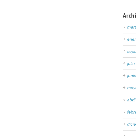
Arch
mar
ene
sep
juli
juni
may
abri
febr
dici