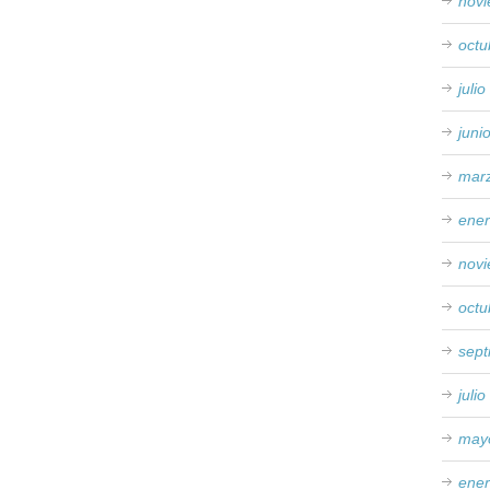
nov
octu
juli
juni
mar
ene
nov
octu
sep
juli
may
ene