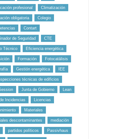
icación profesional
Climatización
ación obligatoria
Colegio
etencias
Contart
inador de Seguridad
CTE
o Técnico
Eficiencia energética
ición
Formación
Fotocatálisis
rafía
Gestión energética
IEE
nspecciones técnicas de edificios
Session
Junta de Gobierno
Lean
 de Incidencias
Licencias
nimiento
Materiales
iales descontaminantes
mediación
partidos políticos
Passivhaus