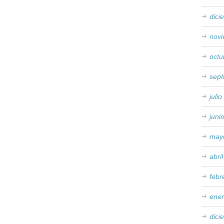
dici
nov
octu
sep
juli
juni
may
abri
febr
ene
dici