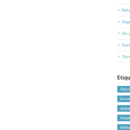
Reha
Seg
Sin 
Sost
Téc
Etiq
Absol
Acces
apare
Arqui
Atrib