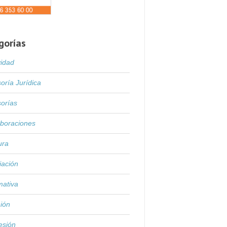
gorías
vidad
oría Jurídica
orías
boraciones
ura
iación
mativa
ión
esión