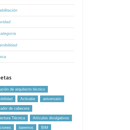
bilitación
uridad
categoría
enibilidad
nica
uetas
ución de arquitecto técnico
ibilidad
Activatie
aniversario
jador de cabecera
tectura Técnica
Artículos divulgativos
uciones
baremos
BIM