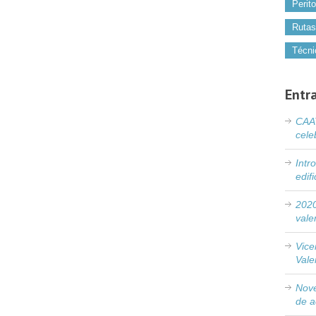
Perit
Rutas
Técni
Entr
CAAT
cele
Intr
edif
2020
vale
Vice
Vale
Nove
de a