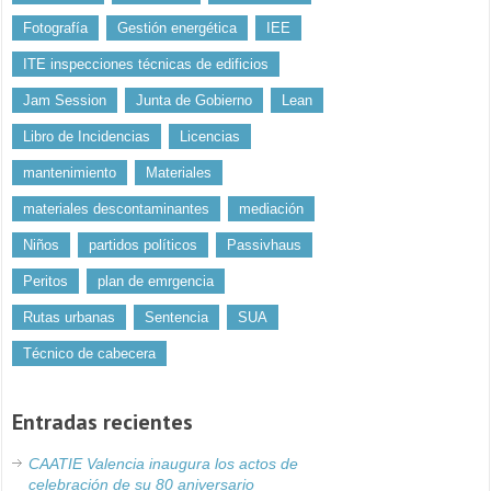
Fotografía
Gestión energética
IEE
ITE inspecciones técnicas de edificios
Jam Session
Junta de Gobierno
Lean
Libro de Incidencias
Licencias
mantenimiento
Materiales
materiales descontaminantes
mediación
Niños
partidos políticos
Passivhaus
Peritos
plan de emrgencia
Rutas urbanas
Sentencia
SUA
Técnico de cabecera
Entradas recientes
CAATIE Valencia inaugura los actos de
celebración de su 80 aniversario