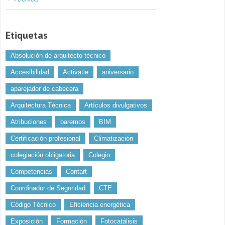
Etiquetas
Absolución de arquitecto técnico
Accesibilidad
Activatie
aniversario
aparejador de cabecera
Arquitectura Técnica
Artículos divulgativos
Atribuciones
baremos
BIM
Certificación profesional
Climatización
colegiación obligatoria
Colegio
Competencias
Contart
Coordinador de Seguridad
CTE
Código Técnico
Eficiencia energética
Exposición
Formación
Fotocatálisis