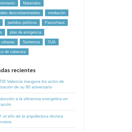
nimiento
Materiales
iales descontaminantes
mediación
partidos políticos
Passivhaus
os
plan de emrgencia
 urbanas
Sentencia
SUA
co de cabecera
adas recientes
IE Valencia inaugura los actos de
bración de su 80 aniversario
oducción a la eficiencia energética en
icación
: el año de la arquitectura técnica
nciana