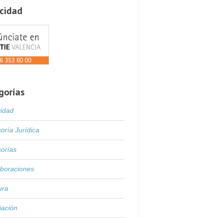
icidad
gorías
vidad
oría Jurídica
orías
boraciones
ura
iación