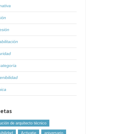
mativa
ión
esión
bilitación
uridad
categoría
enibilidad
nica
uetas
ución de arquitecto técnico
ibilidad
Activatie
aniversario