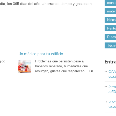
mante
 día, los 365 días del año, ahorrando tiempo y gastos en
mater
Niños
Perit
Rutas
Técni
Un médico para tu edificio
Entr
gido
Problemas que persisten pese a
haberlos reparado, humedades que
resurgen, grietas que reaparecen… En
CAAT
cele
Intr
edif
2020
vale