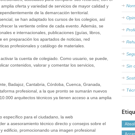
Nor
 amplia oferta y variedad de servicios de mayor calidad y
ependientemente de la demarcación territorial.
Opin
encial, se han adaptado los cursos de los colegios, así
ofrecer la vertiente online de cada evento. Además, se
Prof
nales e internacionales, publicaciones (guías, libros,
e en preparación los apartados de noticias, red
Reha
ticas profesionales y catálogo de materiales.
Seg
 activar la cuenta de colegiado. Como usuario, se puede,
licar contenidos, valorar y comentar los servicios,
Sin 
Sost
cante, Badajoz, Cantabria, Córdoba, Cuenca, Granada,
Téc
aforma profesional, a la que pronto se sumarán nuevos
10.000 arquitectos técnicos ya tienen acceso a una amplia
Etiq
 específico para el ciudadano, la web
er a asesoramiento técnico directo y consejos sobre el
Absol
 y edificio, promocionando una imagen profesional
Acces