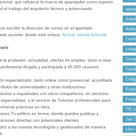
nacional, que refuerce la marca de aparejador como experto
d el trabajo del arquitecto técnico y potenciando
apare
Arqui
que escribir la dirección de correo en el apartado
Atrib
uede acceder desde este enlace:
Activar cuenta Activatie
Certif
vatie
colegi
Comp
e la profesión: actualidad, ofertas de empleo, tanto a nivel
profesional dirigida y participada a 66.000 usuarios
Coord
Códig
ón especializado, tanto online como presencial, acreditada
títulos de universidades y otras instituciones.
Expos
, dudas e inquietudes con otros compañeros, en servicios
Fotog
specialistas, y el servicio de Tutorías profesionales para
primeras prácticas en obra.
ITE i
danos Tu edificio en forma, donde puedes publicar y
Jam 
laciones directas con potenciales clientes.
ptados a las nuevas tecnologías y gestionados de manera
Libro
l.