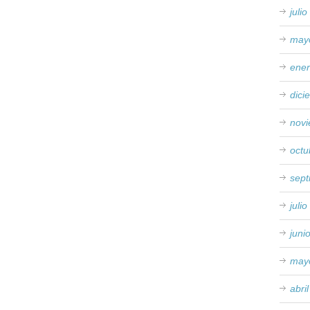
juli
may
ene
dici
nov
octu
sep
juli
juni
may
abri