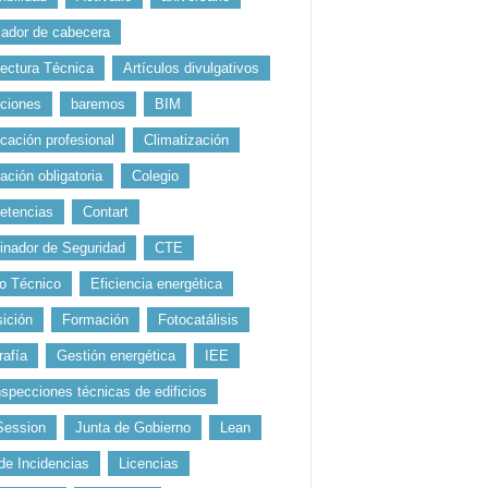
jador de cabecera
tectura Técnica
Artículos divulgativos
uciones
baremos
BIM
icación profesional
Climatización
ación obligatoria
Colegio
etencias
Contart
inador de Seguridad
CTE
o Técnico
Eficiencia energética
ición
Formación
Fotocatálisis
rafía
Gestión energética
IEE
nspecciones técnicas de edificios
Session
Junta de Gobierno
Lean
 de Incidencias
Licencias