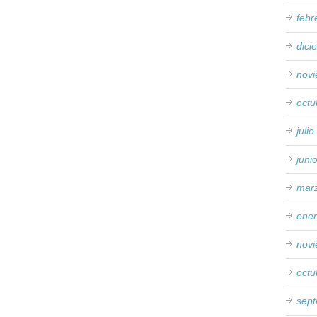
febr
dici
nov
octu
juli
juni
mar
ene
nov
octu
sep