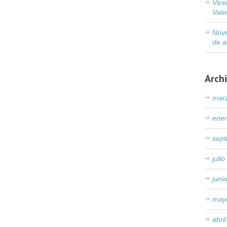
Vice
Vale
Nove
de a
Arch
mar
ene
sep
juli
juni
may
abri