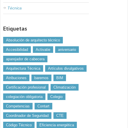
Técnica
Etiquetas
Absolución de arquitecto técnico
Accesibilidad
Activatie
aniversario
aparejador de cabecera
Arquitectura Técnica
Artículos divulgativos
Atribuciones
baremos
BIM
Certificación profesional
Climatización
colegiación obligatoria
Colegio
Competencias
Contart
Coordinador de Seguridad
CTE
Código Técnico
Eficiencia energética