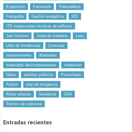
Exposición
Formación
Fotocatálisis
Fotografía
Gestión energética
IEE
ITE inspecciones técnicas de edificios
Jam Session
Junta de Gobierno
Lean
Libro de Incidencias
Licencias
mantenimiento
Materiales
materiales descontaminantes
mediación
Niños
partidos políticos
Passivhaus
Peritos
plan de emrgencia
Rutas urbanas
Sentencia
SUA
Técnico de cabecera
Entradas recientes