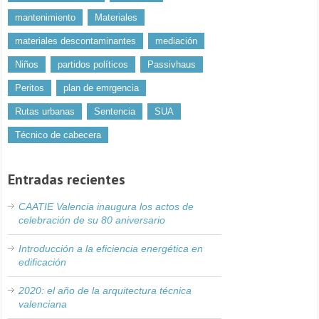
mantenimiento
Materiales
materiales descontaminantes
mediación
Niños
partidos políticos
Passivhaus
Peritos
plan de emrgencia
Rutas urbanas
Sentencia
SUA
Técnico de cabecera
Entradas recientes
CAATIE Valencia inaugura los actos de
celebración de su 80 aniversario
Introducción a la eficiencia energética en
edificación
2020: el año de la arquitectura técnica
valenciana