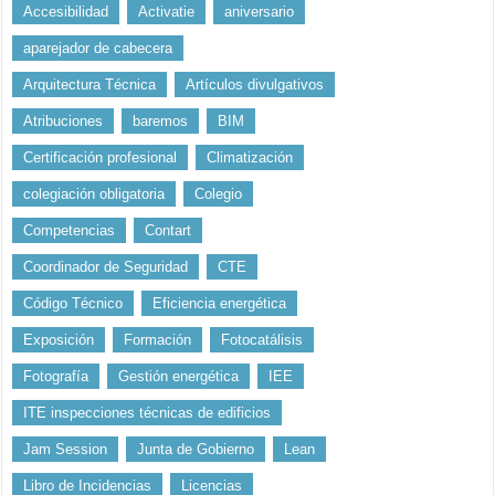
Accesibilidad
Activatie
aniversario
aparejador de cabecera
Arquitectura Técnica
Artículos divulgativos
Atribuciones
baremos
BIM
Certificación profesional
Climatización
colegiación obligatoria
Colegio
Competencias
Contart
Coordinador de Seguridad
CTE
Código Técnico
Eficiencia energética
Exposición
Formación
Fotocatálisis
Fotografía
Gestión energética
IEE
ITE inspecciones técnicas de edificios
Jam Session
Junta de Gobierno
Lean
Libro de Incidencias
Licencias