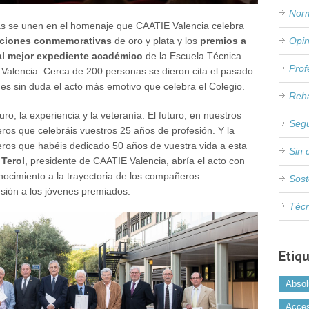
Nor
as se unen en el homenaje que CAATIE Valencia celebra
Opin
nciones conmemorativas
de oro y plata y los
premios a
 al mejor expediente académico
de la Escuela Técnica
Prof
e Valencia. Cerca de 200 personas se dieron cita el pasado
 es sin duda el acto más emotivo que celebra el Colegio.
Reha
ro, la experiencia y la veteranía. El futuro, en nuestros
Seg
ros que celebráis vuestros 25 años de profesión. Y la
eros que habéis dedicado 50 años de vuestra vida a esta
Sin 
 Terol
, presidente de CAATIE Valencia, abría el acto con
nocimiento a la trayectoria de los compañeros
Sost
sión a los jóvenes premiados.
Téc
Etiq
Absol
Acces