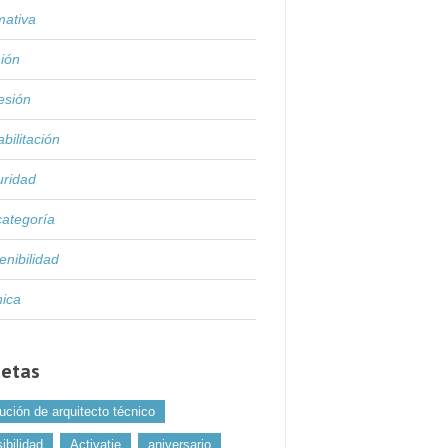
mativa
ión
esión
bilitación
uridad
categoría
enibilidad
nica
uetas
ución de arquitecto técnico
ibilidad
Activatie
aniversario