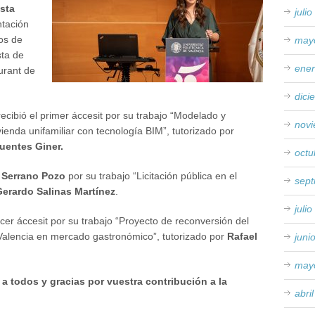
sta
juli
ntación
os de
may
sta de
ene
urant de
dici
ecibió el primer áccesit por su trabajo “Modelado y
nov
vienda unifamiliar con tecnología BIM”, tutorizado por
entes Giner.
octu
 Serrano Pozo
por su trabajo “Licitación pública en el
sep
erardo Salinas Martínez
.
juli
cer áccesit por su trabajo “Proyecto de reconversión del
alencia en mercado gastronómico”, tutorizado por
Rafael
juni
may
a todos y gracias por vuestra contribución a la
abri