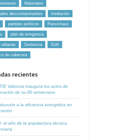
nimiento
Materiales
iales descontaminantes
mediación
partidos políticos
Passivhaus
os
plan de emrgencia
 urbanas
Sentencia
SUA
co de cabecera
adas recientes
IE Valencia inaugura los actos de
bración de su 80 aniversario
oducción a la eficiencia energética en
icación
: el año de la arquitectura técnica
nciana