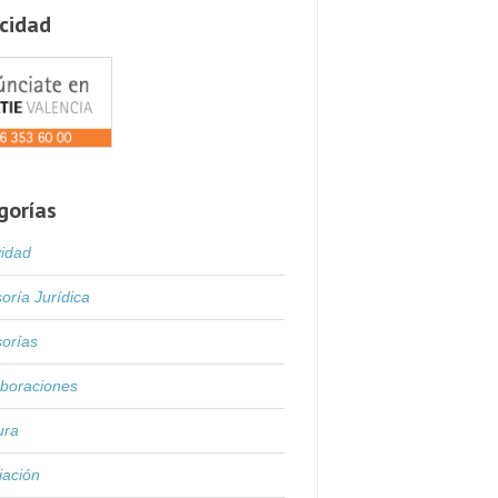
icidad
gorías
vidad
oría Jurídica
orías
boraciones
ura
iación