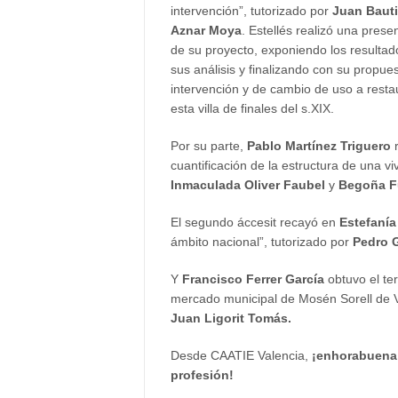
intervención”, tutorizado por
Juan Bauti
Aznar Moya
. Estellés realizó una prese
de su proyecto, exponiendo los resultad
sus análisis y finalizando con su propue
intervención y de cambio de uso a resta
esta villa de finales del s.XIX.
Por su parte,
Pablo Martínez Triguero
r
cuantificación de la estructura de una vi
Inmaculada Oliver Faubel
y
Begoña Fu
El segundo áccesit recayó en
Estefanía
ámbito nacional”, tutorizado por
Pedro G
Y
Francisco Ferrer García
obtuvo el ter
mercado municipal de Mosén Sorell de V
Juan Ligorit Tomás.
Desde CAATIE Valencia,
¡enhorabuena 
profesión!