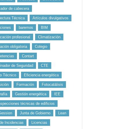
jador de cabecera
tectura Técnica
Artículos divulgativos
uciones
baremos
BIM
icación profesional
Climatización
ación obligatoria
Colegio
etencias
Contart
inador de Seguridad
CTE
o Técnico
Eficiencia energética
ición
Formación
Fotocatálisis
rafía
Gestión energética
IEE
nspecciones técnicas de edificios
Session
Junta de Gobierno
Lean
 de Incidencias
Licencias