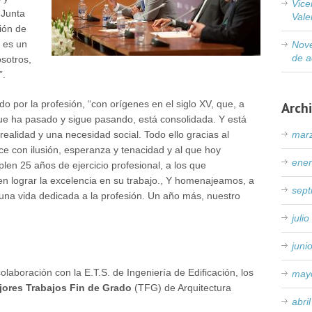
Vice
 Junta
Vale
ción de
e es un
Nove
de a
osotros,
”.
do por la profesión, “con orígenes en el siglo XV, que, a
Arch
 que ha pasado y sigue pasando, está consolidada. Y está
mar
ealidad y una necesidad social. Todo ello gracias al
ce con ilusión, esperanza y tenacidad y al que hoy
ene
en 25 años de ejercicio profesional, a los que
n lograr la excelencia en su trabajo., Y homenajeamos, a
sep
una vida dedicada a la profesión. Un año más, nuestro
juli
e
juni
aboración con la E.T.S. de Ingeniería de Edificación, los
may
jores Trabajos Fin de Grado
(TFG) de Arquitectura
abri