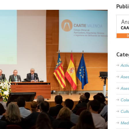
Publ
Cate
Acti
Ases
Ases
Cola
Cult
Med