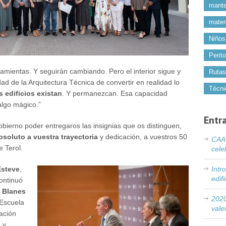
mante
mater
Niños
Perit
mientas. Y seguirán cambiando. Pero el interior sigue y
Rutas
d de la Arquitectura Técnica de convertir en realidad lo
Técni
s edificios existan
. Y permanezcan. Esa capacidad
algo mágico.”
Entr
ierno poder entregaros las insignias que os distinguen,
soluto a vuestra trayectoria
y dedicación, a vuestros 50
CAAT
e Terol.
cele
Intr
Esteve
,
edif
continuó
r Blanes
2020
 Escuela
vale
ación
 y