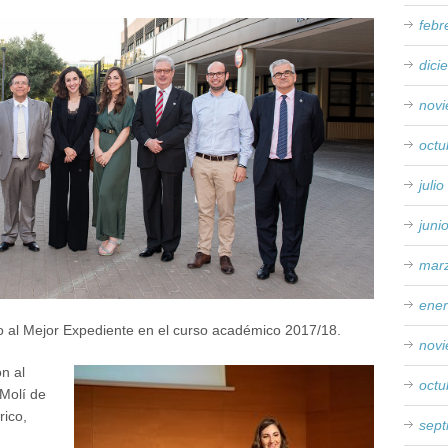
febr
dici
nov
octu
juli
juni
mar
ene
o al Mejor Expediente en el curso académico 2017/18.
nov
n al
octu
 Molí de
rico,
sep