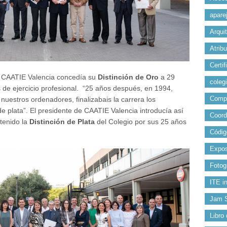
apare
Arqui
Atrib
Certif
. CAATIE Valencia concedía su
Distinción de Oro
a 29
colegi
e ejercicio profesional. “25 años después, en 1994,
Comp
estros ordenadores, finalizabais la carrera los
e plata”. El presidente de CAATIE Valencia introducía así
Coord
btenido la
Distinción de Plata
del Colegio por sus 25 años
Códig
Expos
Fotog
ITE i
Jam 
Libro