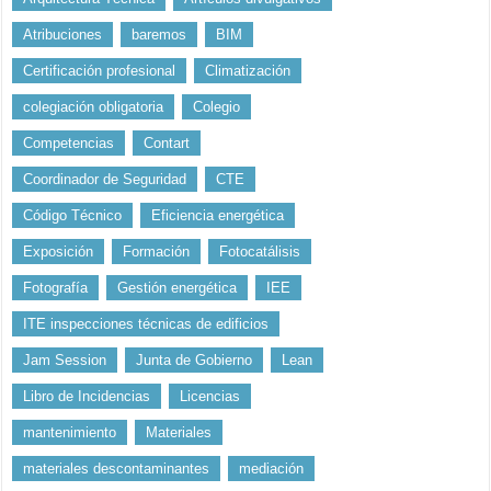
Atribuciones
baremos
BIM
Certificación profesional
Climatización
colegiación obligatoria
Colegio
Competencias
Contart
Coordinador de Seguridad
CTE
Código Técnico
Eficiencia energética
Exposición
Formación
Fotocatálisis
Fotografía
Gestión energética
IEE
ITE inspecciones técnicas de edificios
Jam Session
Junta de Gobierno
Lean
Libro de Incidencias
Licencias
mantenimiento
Materiales
materiales descontaminantes
mediación